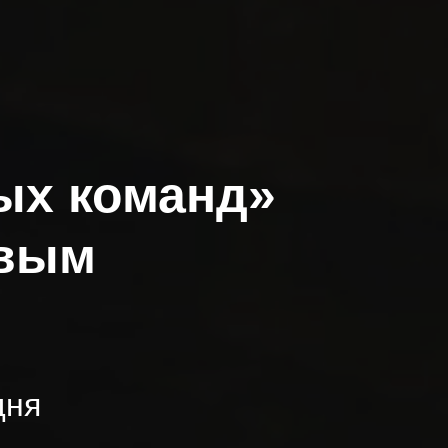
ых команд»
овым
дня