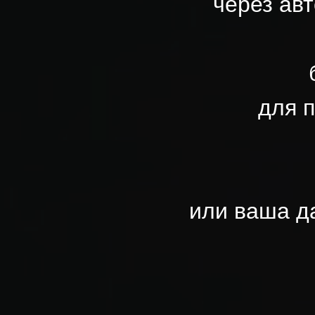
через ав
для 
или ваша д