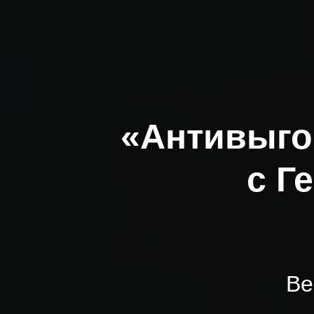
«Антивыго
с Г
Ве