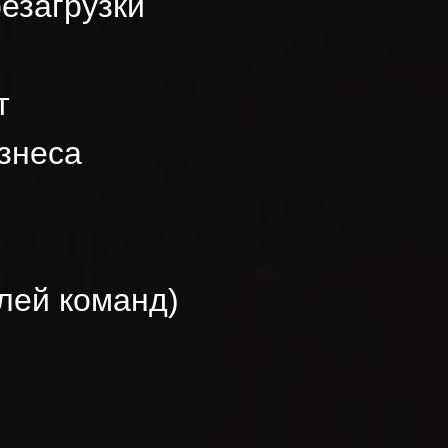
езагрузки
т
знеса
лей команд)